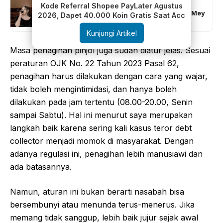
Kode Referral Shopee PayLater Agustus
Kolaborasi Musik Liburan: Ragilkun & Mey
2026, Dapet 40.000 Koin Gratis Saat Acc
Deana di Lagu Teman Berwisata
Kunjungi Artikel
Masa penagihan pinjol juga sudah diatur jelas. Sesuai
peraturan OJK No. 22 Tahun 2023 Pasal 62,
penagihan harus dilakukan dengan cara yang wajar,
tidak boleh mengintimidasi, dan hanya boleh
dilakukan pada jam tertentu (08.00-20.00, Senin
sampai Sabtu). Hal ini menurut saya merupakan
langkah baik karena sering kali kasus teror debt
collector menjadi momok di masyarakat. Dengan
adanya regulasi ini, penagihan lebih manusiawi dan
ada batasannya.
Namun, aturan ini bukan berarti nasabah bisa
bersembunyi atau menunda terus-menerus. Jika
memang tidak sanggup, lebih baik jujur sejak awal