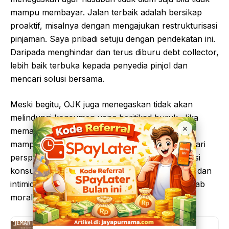
mampu membayar. Jalan terbaik adalah bersikap
proaktif, misalnya dengan mengajukan restrukturisasi
pinjaman. Saya pribadi setuju dengan pendekatan ini.
Daripada menghindar dan terus diburu debt collector,
lebih baik terbuka kepada penyedia pinjol dan
mencari solusi bersama.
Meski begitu, OJK juga menegaskan tidak akan
melindungi konsumen yang beritikad buruk. Jika
×
memang sengaja tidak mau membayar padahal
mampu, maka tentu ada konsekuensi hukum. Dari
perspektif saya, aturan ini adil. Karena di satu sisi
konsumen dilindungi dari penagihan yang kasar dan
intimidatif, tapi di sisi lain tetap ada tanggung jawab
moral dan hukum yang harus dipenuhi.
Baca Juga