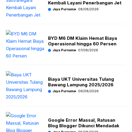
A
o
a
Kembali Layani Penerbangan Jet
p
o
m
Jaya Purnama
08/08/2026
p
k
BYD M6 DM Klaim Hemat Biaya
Operasional hingga 60 Persen
Jaya Purnama
07/08/2026
Biaya UKT Universitas Tulang
Bawang Lampung 2025/2026
Jaya Purnama
06/08/2026
Google Error Massal, Ratusan
Blog Blogger Dikunci Mendadak