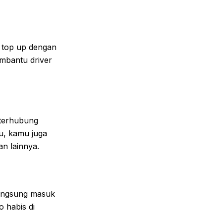
top up dengan
embantu driver
 terhubung
tu, kamu juga
n lainnya.
langsung masuk
 habis di