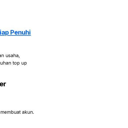
Siap Penuhi
an usaha,
tuhan top up
er
h membuat akun.