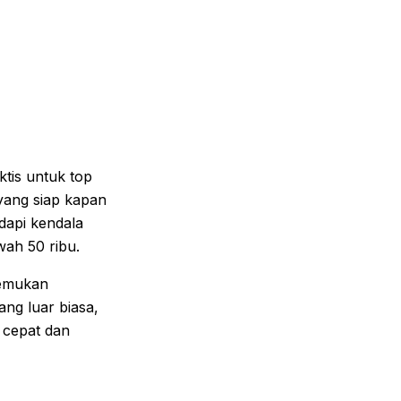
ktis untuk top
 yang siap kapan
adapi kendala
wah 50 ribu.
nemukan
g luar biasa,
 cepat dan