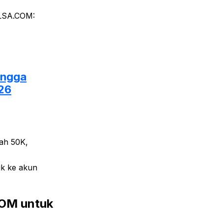
ULSA.COM:
ingga
026
wah 50K,
uk ke akun
OM untuk