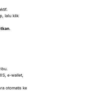
tif.
 lalu klik
utkan
.
ibu.
IS, e-wallet,
ra otomatis ke