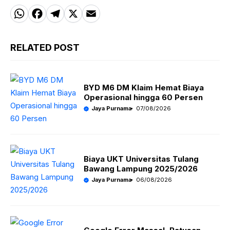
W
F
T
X
E
h
a
el
m
a
c
e
ai
RELATED POST
t
e
g
l
s
b
r
BYD M6 DM Klaim Hemat Biaya
A
o
a
Operasional hingga 60 Persen
p
o
m
Jaya Purnama
07/08/2026
p
k
Biaya UKT Universitas Tulang
Bawang Lampung 2025/2026
Jaya Purnama
06/08/2026