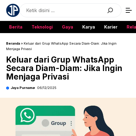
Langsung
Search
ke
isi
Berita
Teknologi
Gaya
Karya
Karier
Rela
Beranda
»
Keluar dari Grup WhatsApp Secara Diam-Diam: Jika Ingin
Menjaga Privasi
Keluar dari Grup WhatsApp
Secara Diam-Diam: Jika Ingin
Menjaga Privasi
Jaya Purnama
06/12/2025