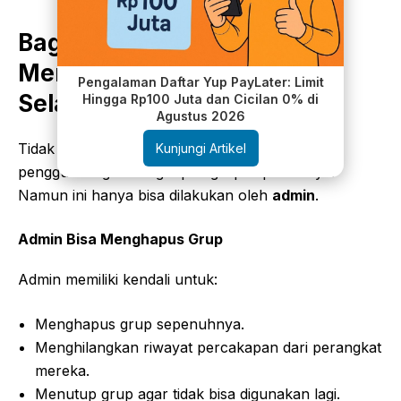
Bagaimana Jika Anda Ingin
Menghapus Grup untuk
Pengalaman Daftar Yup PayLater: Limit
Selamanya?
Hingga Rp100 Juta dan Cicilan 0% di
Agustus 2026
Tidak semua pengguna hanya keluar; beberapa
Kunjungi Artikel
pengguna ingin menghapus grup sepenuhnya.
Namun ini hanya bisa dilakukan oleh
admin
.
Admin Bisa Menghapus Grup
Admin memiliki kendali untuk:
Menghapus grup sepenuhnya.
Menghilangkan riwayat percakapan dari perangkat
mereka.
Menutup grup agar tidak bisa digunakan lagi.