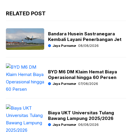
h
a
el
m
a
c
e
ai
RELATED POST
t
e
g
l
s
b
r
Bandara Husein Sastranegara
A
o
a
Kembali Layani Penerbangan Jet
Jaya Purnama
08/08/2026
p
o
m
p
k
BYD M6 DM Klaim Hemat Biaya
Operasional hingga 60 Persen
Jaya Purnama
07/08/2026
Biaya UKT Universitas Tulang
Bawang Lampung 2025/2026
Jaya Purnama
06/08/2026