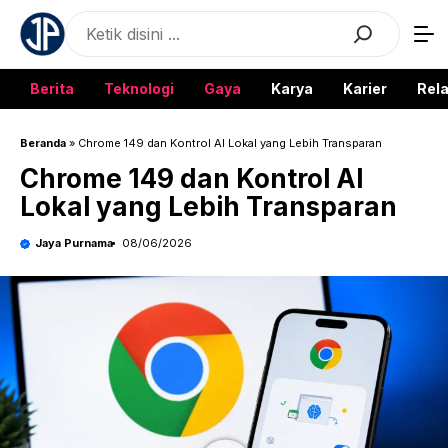
Langsung
Search
ke
isi
Berita
Teknologi
Gaya
Karya
Karier
Rela
Beranda
»
Chrome 149 dan Kontrol AI Lokal yang Lebih Transparan
Chrome 149 dan Kontrol AI
Lokal yang Lebih Transparan
Jaya Purnama
08/06/2026