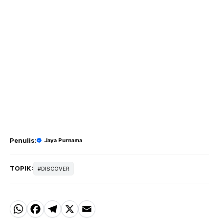
Penulis:
Jaya Purnama
TOPIK:
DISCOVER
W
F
T
X
E