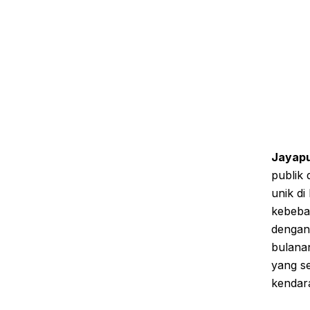
Jayapu
publik
unik di
kebebas
dengan
bulanan
yang se
kendara