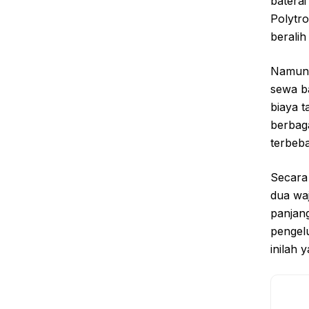
batera
Polytro
beralih
Namun 
sewa ba
biaya t
berbag
terbeba
Secara 
dua waj
panjang
pengelu
inilah 