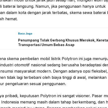
akan mobil untuk jarak jauh setiap hari, mungkin lebih bi
i baterai langsung. Namun, jika penggunaan hanya untuk
an dalam kota dengan jarak terbatas, skema sewa baterai 
bih hemat.
Baca Juga
Penumpang Tolak Gerbong Khusus Merokok, Kereta
Transportasi Umum Bebas Asap
a skema pembelian mobil listrik Polytron ini juga menunj
industri otomotif nasional sedang berusaha beradaptasi d
onsumsi masyarakat modern. Dengan adanya opsi fleksibel,
n tidak lagi terbebani oleh biaya tinggi di awal, melainkan 
ur pengeluaran sesuai penggunaan.
ya pribadi, keputusan Polytron ini sangat visioner. Pasar m
k di Indonesia memang masih dalam tahap berkembang, dan 