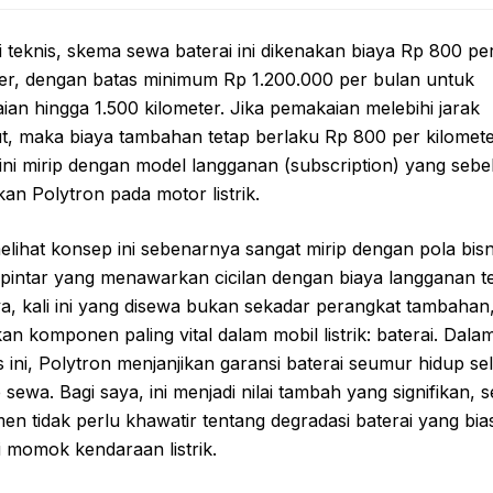
si teknis, skema sewa baterai ini dikenakan biaya Rp 800 pe
ter, dengan batas minimum Rp 1.200.000 per bulan untuk
an hingga 1.500 kilometer. Jika pemakaian melebihi jarak
t, maka biaya tambahan tetap berlaku Rp 800 per kilomete
ini mirip dengan model langganan (subscription) yang seb
kan Polytron pada motor listrik.
lihat konsep ini sebenarnya sangat mirip dengan pola bisn
pintar yang menawarkan cicilan dengan biaya langganan te
a, kali ini yang disewa bukan sekadar perangkat tambahan
an komponen paling vital dalam mobil listrik: baterai. Dala
 ini, Polytron menjanjikan garansi baterai seumur hidup s
 sewa. Bagi saya, ini menjadi nilai tambah yang signifikan, 
n tidak perlu khawatir tentang degradasi baterai yang bi
 momok kendaraan listrik.