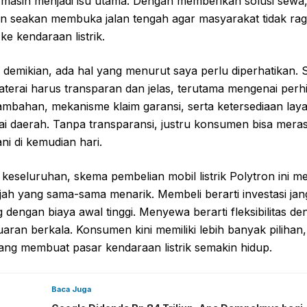
i masih menjadi isu utama. Dengan memberikan solusi sewa
n seakan membuka jalan tengah agar masyarakat tidak ragu
 ke kendaraan listrik.
demikian, ada hal yang menurut saya perlu diperhatikan.
terai harus transparan dan jelas, terutama mengenai perh
ambahan, mekanisme klaim garansi, serta ketersediaan laya
ai daerah. Tanpa transparansi, justru konsumen bisa mera
ni di kemudian hari.
keseluruhan, skema pembelian mobil listrik Polytron ini m
ah yang sama-sama menarik. Membeli berarti investasi jan
 dengan biaya awal tinggi. Menyewa berarti fleksibilitas d
aran berkala. Konsumen kini memiliki lebih banyak pilihan
yang membuat pasar kendaraan listrik semakin hidup.
Baca Juga