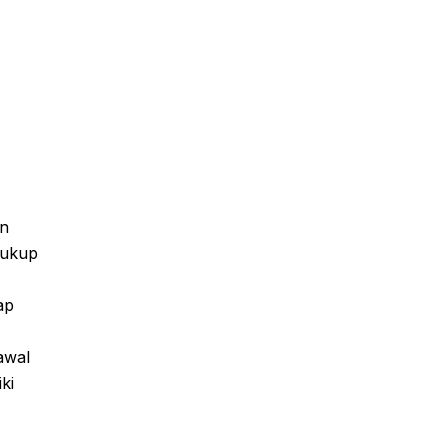
an
cukup
ap
awal
ki