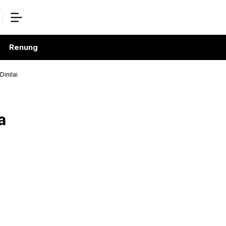
Renung
Dinilai
a