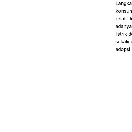
Langkah
konsume
relati
adanya 
listrik
sekali
adopsi