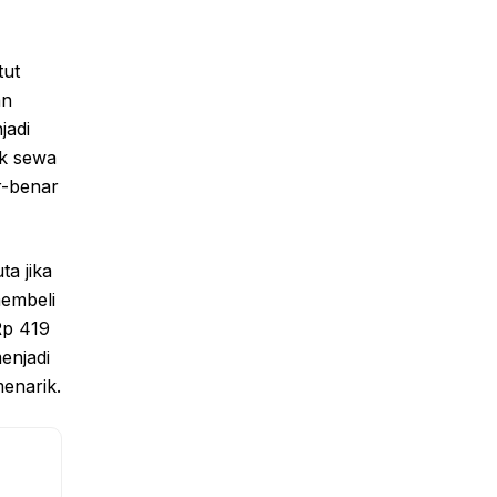
tut
an
jadi
ik sewa
r-benar
ta jika
membeli
Rp 419
menjadi
enarik.