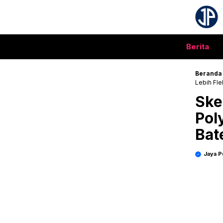
Langsung
S
ke
isi
Berita
Beranda
Lebih Fle
Ske
Pol
Bate
Jaya P