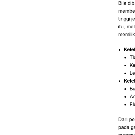
Bila di
member
tinggi
itu, me
memilik
Kele
Ti
Ke
Le
Kele
Bi
Ad
Fl
Dari pe
pada g