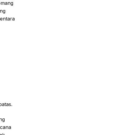
memang
ang
mentara
batas.
ung
ncana