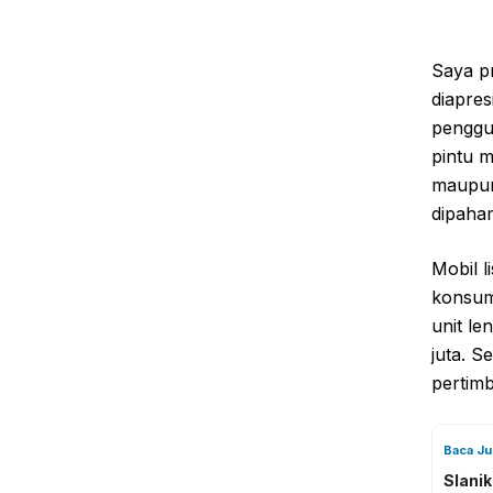
Saya pr
diapre
penggun
pintu m
maupun
dipaha
Mobil l
konsume
unit le
juta. S
pertim
Baca J
Slani