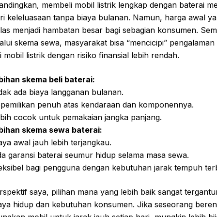
bandingkan, membeli mobil listrik lengkap dengan baterai 
i keleluasaan tanpa biaya bulanan. Namun, harga awal y
 jelas menjadi hambatan besar bagi sebagian konsumen. Se
lalui skema sewa, masyarakat bisa “mencicipi” pengalaman
i mobil listrik dengan risiko finansial lebih rendah.
bihan skema beli baterai:
dak ada biaya langganan bulanan.
pemilikan penuh atas kendaraan dan komponennya.
bih cocok untuk pemakaian jangka panjang.
bihan skema sewa baterai:
aya awal jauh lebih terjangkau.
a garansi baterai seumur hidup selama masa sewa.
eksibel bagi pengguna dengan kebutuhan jarak tempuh ter
rspektif saya, pilihan mana yang lebih baik sangat tergant
aya hidup dan kebutuhan konsumen. Jika seseorang bere