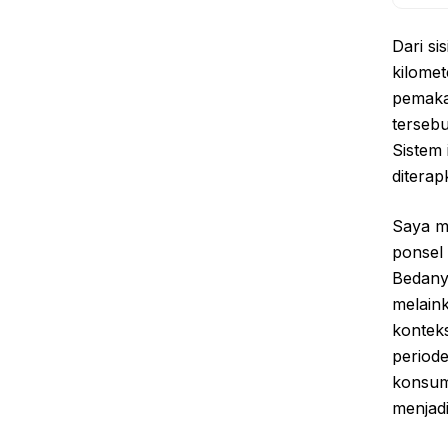
Dari si
kilome
pemakai
tersebu
Sistem 
diterap
Saya me
ponsel 
Bedany
melaink
konteks
periode
konsume
menjadi