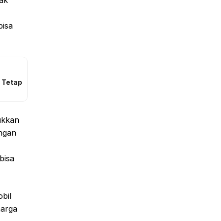
jak
bisa
 Tetap
ukkan
engan
bisa
obil
harga