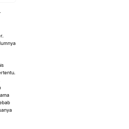
r
r.
elumnya
is
rtentu.
,
m
elama
sebab
asanya