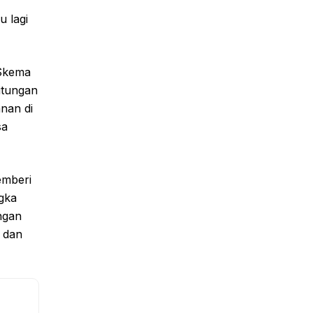
,
 lagi
 Skema
itungan
nan di
sa
emberi
gka
engan
, dan