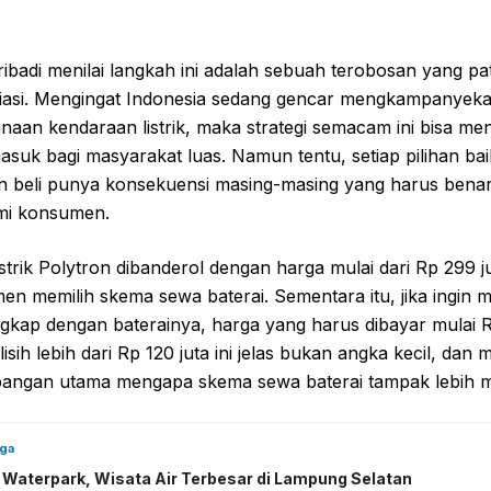
ibadi menilai langkah ini adalah sebuah terobosan yang pa
siasi. Mengingat Indonesia sedang gencar mengkampanyek
aan kendaraan listrik, maka strategi semacam ini bisa men
asuk bagi masyarakat luas. Namun tentu, setiap pilihan ba
 beli punya konsekuensi masing-masing yang harus bena
mi konsumen.
istrik Polytron dibanderol dengan harga mulai dari Rp 299 ju
n memilih skema sewa baterai. Sementara itu, jika ingin 
ngkap dengan baterainya, harga yang harus dibayar mulai 
elisih lebih dari Rp 120 juta ini jelas bukan angka kecil, dan 
bangan utama mengapa skema sewa baterai tampak lebih m
uga
k Waterpark, Wisata Air Terbesar di Lampung Selatan