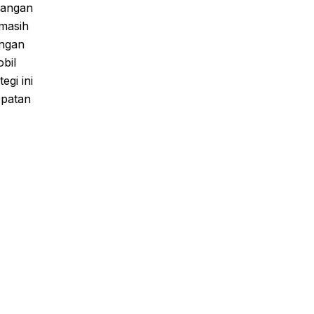
langan
 masih
engan
bil
egi ini
epatan