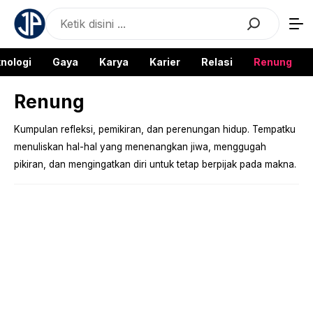
Langsung
Search
ke
isi
nologi
Gaya
Karya
Karier
Relasi
Renung
Renung
Kumpulan refleksi, pemikiran, dan perenungan hidup. Tempatku
menuliskan hal-hal yang menenangkan jiwa, menggugah
pikiran, dan mengingatkan diri untuk tetap berpijak pada makna.