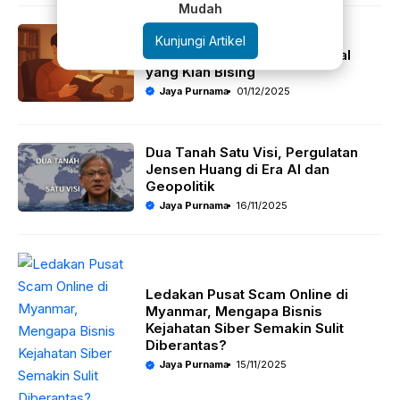
Mudah
Menemukan Ruang Hening di
Kunjungi Artikel
Tengah Derasnya Dunia Digital
yang Kian Bising
Jaya Purnama
01/12/2025
Dua Tanah Satu Visi, Pergulatan
Jensen Huang di Era AI dan
Geopolitik
Jaya Purnama
16/11/2025
Ledakan Pusat Scam Online di
Myanmar, Mengapa Bisnis
Kejahatan Siber Semakin Sulit
Diberantas?
Jaya Purnama
15/11/2025