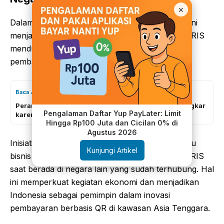
×
Dalam ekonomi digital, transaksi lintas negara kini
menjadi tulang punggung kolaborasi regional. QRIS
mendukung hal tersebut melalui integrasi sistem
pembayaran antarnegara.
Baca Juga
Perampokan 960 Kg Emas di Indonesia yang Terbongkar
Pengalaman Daftar Yup PayLater: Limit
karena Kesalahan Istri
Hingga Rp100 Juta dan Cicilan 0% di
Agustus 2026
Inisiatif ini memungkinkan wisatawan atau pelaku
Kunjungi Artikel
bisnis melakukan pembayaran menggunakan QRIS
saat berada di negara lain yang sudah terhubung. Hal
ini memperkuat kegiatan ekonomi dan menjadikan
Indonesia sebagai pemimpin dalam inovasi
pembayaran berbasis QR di kawasan Asia Tenggara.