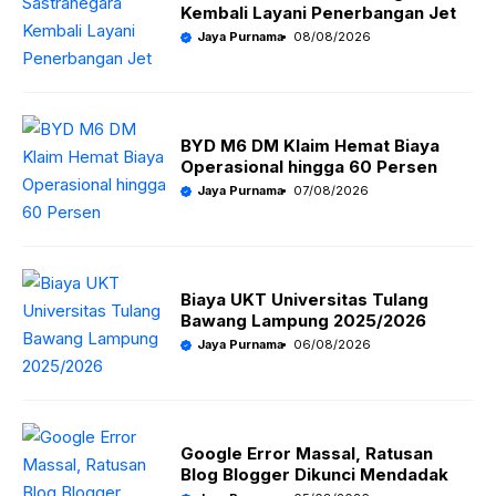
A
o
a
Kembali Layani Penerbangan Jet
p
o
m
Jaya Purnama
08/08/2026
p
k
BYD M6 DM Klaim Hemat Biaya
Operasional hingga 60 Persen
Jaya Purnama
07/08/2026
Biaya UKT Universitas Tulang
Bawang Lampung 2025/2026
Jaya Purnama
06/08/2026
Google Error Massal, Ratusan
Blog Blogger Dikunci Mendadak