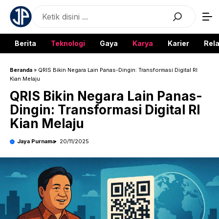
Langsung
Search
ke
isi
Berita
Teknologi
Gaya
Karya
Karier
Rela
Beranda
»
QRIS Bikin Negara Lain Panas-Dingin: Transformasi Digital RI
Kian Melaju
QRIS Bikin Negara Lain Panas-
Dingin: Transformasi Digital RI
Kian Melaju
Jaya Purnama
20/11/2025