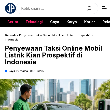
Langsung
Search
ke
isi
Berita
Teknologi
Gaya
Karya
Karier
Rela
Beranda
»
Penyewaan Taksi Online Mobil Listrik Kian Prospektif di
Indonesia
Penyewaan Taksi Online Mobil
Listrik Kian Prospektif di
Indonesia
Jaya Purnama
05/07/2026