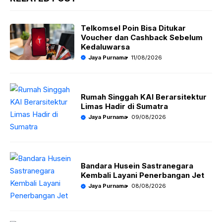
t
e
g
l
s
b
r
Telkomsel Poin Bisa Ditukar
Voucher dan Cashback Sebelum
A
o
a
Kedaluwarsa
p
o
m
Jaya Purnama
11/08/2026
p
k
Rumah Singgah KAI Berarsitektur
Limas Hadir di Sumatra
Jaya Purnama
09/08/2026
Bandara Husein Sastranegara
Kembali Layani Penerbangan Jet
Jaya Purnama
08/08/2026