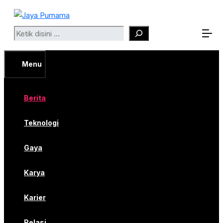
Langsung
ke
Search
isi
Menu
Berita
Teknologi
Gaya
Karya
Karier
Relasi