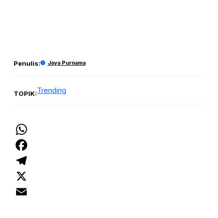
Penulis:
Jaya Purnama
Trending
TOPIK:
WhatsApp
Facebook
Telegram
X
Email