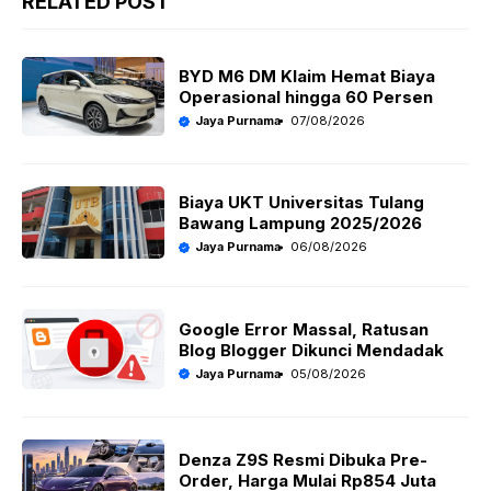
a
c
e
ai
RELATED POST
t
e
g
l
s
b
r
BYD M6 DM Klaim Hemat Biaya
A
o
a
Operasional hingga 60 Persen
Jaya Purnama
07/08/2026
p
o
m
p
k
Biaya UKT Universitas Tulang
Bawang Lampung 2025/2026
Jaya Purnama
06/08/2026
Google Error Massal, Ratusan
Blog Blogger Dikunci Mendadak
Jaya Purnama
05/08/2026
Denza Z9S Resmi Dibuka Pre-
Order, Harga Mulai Rp854 Juta