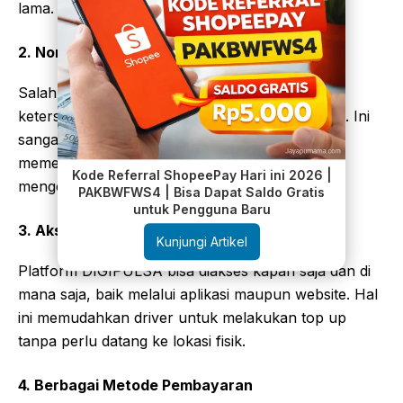
lama.
2. Nominal Top Up Fleksibel
Salah satu kelebihan DIGIPULSA adalah
ketersediaan nominal kecil, seperti 5 ribu rupiah. Ini
sangat bermanfaat bagi driver yang hanya
memerlukan saldo tambahan kecil tanpa harus
Kode Referral ShopeePay Hari ini 2026 |
mengeluarkan biaya lebih besar.
PAKBWFWS4 | Bisa Dapat Saldo Gratis
untuk Pengguna Baru
3. Aksesibilitas yang Mudah
Kunjungi Artikel
Platform DIGIPULSA bisa diakses kapan saja dan di
mana saja, baik melalui aplikasi maupun website. Hal
ini memudahkan driver untuk melakukan top up
tanpa perlu datang ke lokasi fisik.
4. Berbagai Metode Pembayaran