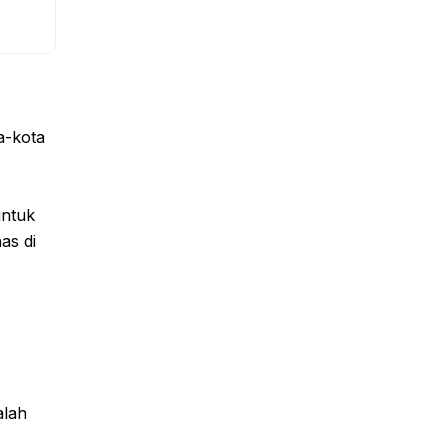
a-kota
untuk
as di
alah