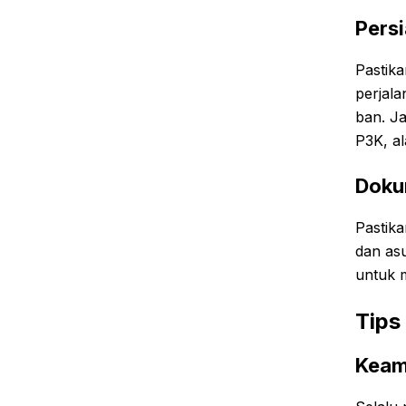
Pers
Pastik
perjala
ban. J
P3K, al
Doku
Pastik
dan asu
untuk 
Tips
Keam