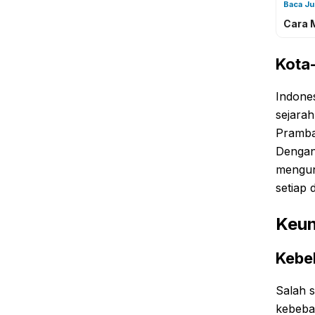
Baca J
Cara 
Kota
Indones
sejara
Pramba
Dengan
mengunj
setiap 
Keun
Kebeb
Salah 
kebeba