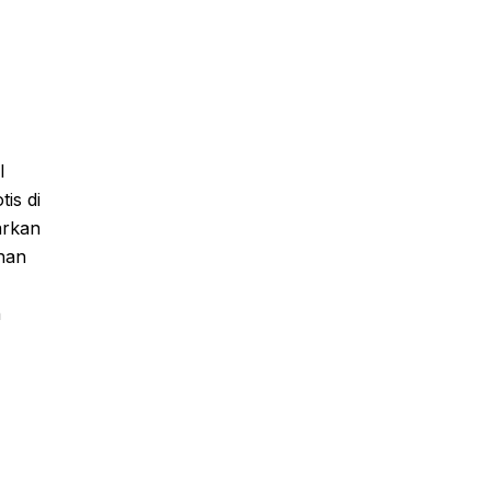
l
is di
arkan
ihan
n