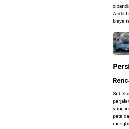
diband
Anda b
biaya t
Pers
Renc
Sebelu
perjala
yang in
peta d
menghi