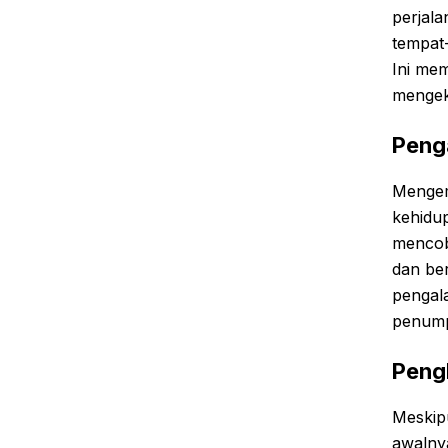
perjala
tempat
Ini me
mengek
Peng
Mengem
kehidup
mencoba
dan be
pengal
penump
Peng
Meskip
awalnya