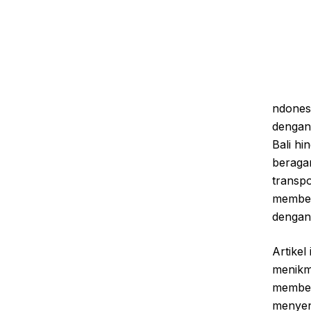
ndonesi
dengan 
Bali h
beragam
transpo
memberi
dengan 
Artikel
menikma
member
menyen