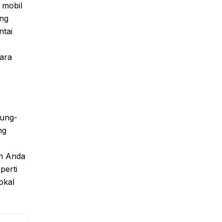
 mobil
ng
ntai
ara
nung-
ng
an Anda
perti
okal