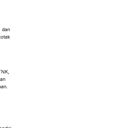
, dan
kotak
TNK,
kan
nan.