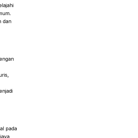
lajahi
umum.
n dan
dengan
ris,
enjadi
al pada
biaya