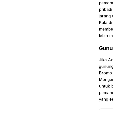
pemand
pribad
jarang 
Kuta di
member
lebih 
Gunu
Jika A
gunung
Bromo 
Mengem
untuk b
pemand
yang ek