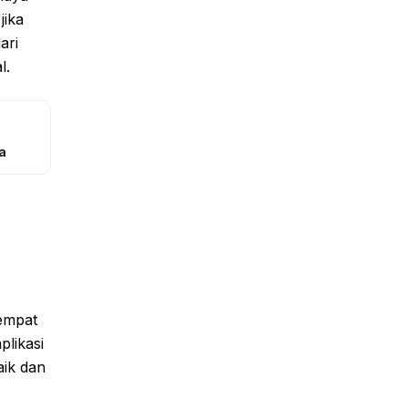
jika
ari
l.
a
tempat
plikasi
aik dan