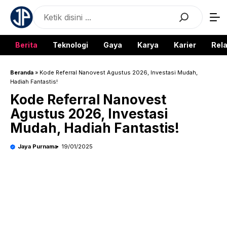
Langsung
Search
ke
isi
Berita
Teknologi
Gaya
Karya
Karier
Rela
Beranda
»
Kode Referral Nanovest Agustus 2026, Investasi Mudah,
Hadiah Fantastis!
Kode Referral Nanovest
Agustus 2026, Investasi
Mudah, Hadiah Fantastis!
Jaya Purnama
19/01/2025