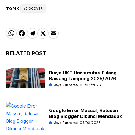
TOPIK:
DISCOVER
W
F
T
X
E
h
a
el
m
a
c
e
ai
RELATED POST
t
e
g
l
s
b
r
Biaya UKT Universitas Tulang
Bawang Lampung 2025/2026
A
o
a
Jaya Purnama
06/08/2026
p
o
m
p
k
Google Error Massal, Ratusan
Blog Blogger Dikunci Mendadak
Jaya Purnama
05/08/2026