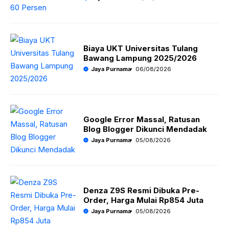
p
o
m
p
k
Biaya UKT Universitas Tulang
Bawang Lampung 2025/2026
Jaya Purnama
06/08/2026
Google Error Massal, Ratusan
Blog Blogger Dikunci Mendadak
Jaya Purnama
05/08/2026
Denza Z9S Resmi Dibuka Pre-
Order, Harga Mulai Rp854 Juta
Jaya Purnama
05/08/2026