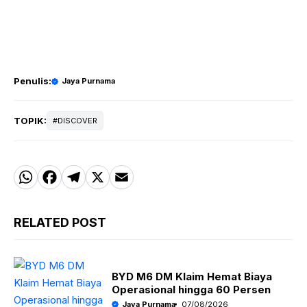
Penulis:
Jaya Purnama
TOPIK:
DISCOVER
W
F
T
X
E
h
a
el
m
a
c
e
ai
RELATED POST
t
e
g
l
s
b
r
BYD M6 DM Klaim Hemat Biaya
A
o
a
Operasional hingga 60 Persen
Jaya Purnama
07/08/2026