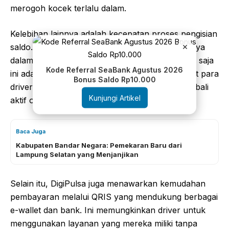
merogoh kocek terlalu dalam.
Kelebihan lainnya adalah kecepatan proses pengisian
×
saldo. Dengan DigiPulsa, saldo akan masuk hanya
dalam hitungan detik. Dalam kondisi sibuk, tentu saja
Kode Referral SeaBank Agustus 2026
ini adalah nilai tambah besar yang bisa membuat para
Bonus Saldo Rp10.000
driver tidak perlu menunggu lama sebelum kembali
Kunjungi Artikel
aktif on-bid di aplikasi Maxim.
Baca Juga
Kabupaten Bandar Negara: Pemekaran Baru dari
Lampung Selatan yang Menjanjikan
Selain itu, DigiPulsa juga menawarkan kemudahan
pembayaran melalui QRIS yang mendukung berbagai
e-wallet dan bank. Ini memungkinkan driver untuk
menggunakan layanan yang mereka miliki tanpa